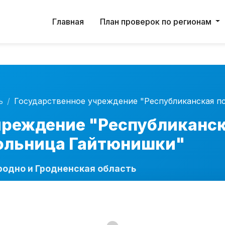
ервис работает в тестовом режиме. Возможны неточн
Главная
План проверок по регионам
ь
Государственное учреждение "Республиканская п
чреждение "Республиканс
ольница Гайтюнишки"
родно и Гродненская область