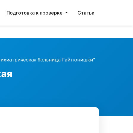
ости в данных.
Подготовка к проверке
Статьи
сихиатрическая больница Гайтюнишки"
кая