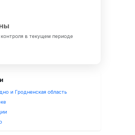
аны
 контроля в текущем периоде
и
дно и Гродненская область
рке
ции
ю