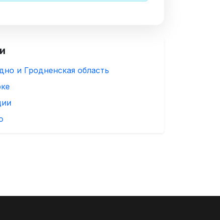
и
дно и Гродненская область
рке
ции
ю